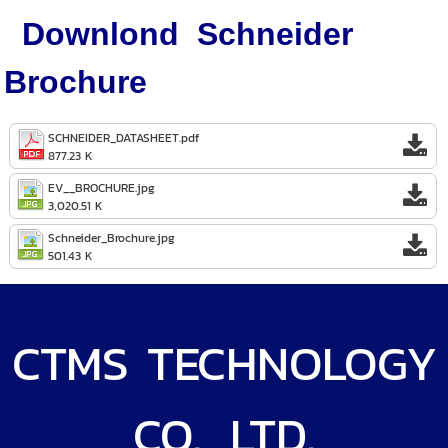
Downlond Schneider
Brochure
SCHNEIDER_DATASHEET.pdf
877.23 K
EV__BROCHURE.jpg
3,020.51 K
Schneider_Brochure.jpg
501.43 K
CTMS TECHNOLOGY
CO., LTD.