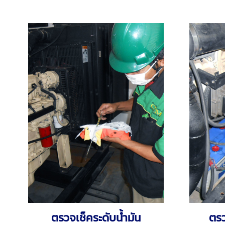
ตรวจเช็คระดับน้ำมัน
ตรว